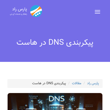
پیکربندی DNS در هاست
پارس راد
مقالات
پیکربندی DNS در هاست