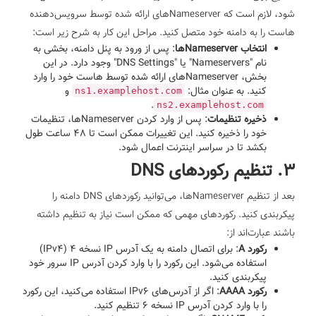
شود، لازم است که Nameserverهای ارائه شده توسط سرویس‌دهنده
هاست را به دامنه خود متصل کنید. مراحل این کار به شرح زیر است:
انتخاب Nameserverها
: پس از ورود به پنل دامنه، بخشی به
نام "Nameservers" یا "DNS Settings" وجود دارد. در این
بخش، Nameserverهای ارائه شده توسط هاست خود را وارد
کنید. به عنوان مثال:
و
ns1.examplehost.com
.
ns2.examplehost.com
ذخیره تنظیمات
: پس از وارد کردن Nameserverها، تنظیمات
خود را ذخیره کنید. این تغییرات ممکن است تا 48 ساعت طول
بکشد تا در سراسر اینترنت اعمال شود.
3. تنظیم رکوردهای DNS
بعد از تنظیم Nameserverها، می‌توانید رکوردهای DNS دامنه را
پیکربندی کنید. رکوردهای مهمی که ممکن است نیاز به تنظیم داشته
باشند عبارت‌اند از:
رکورد A
: برای اتصال دامنه به یک آدرس IP نسخه 4 (IPv4)
استفاده می‌شود. این رکورد را با وارد کردن آدرس IP سرور خود
پیکربندی کنید.
رکورد AAAA
: اگر از آدرس‌های IPv6 استفاده می‌کنید، این رکورد
را با وارد کردن آدرس IP نسخه 6 تنظیم کنید.