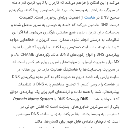
می‌کند و این امکان را فراهم می‌کند که کاربران با تایپ کردن نام دامنه
در مرورگر، به راحتی به وب‌سایت مورد نظر دسترسی پیدا کنند.
پیکربندی
صحیح DNS در
هاست
از اهمیت ویژه‌ای برخوردار است. تنظیمات
درست DNS تضمین می‌کند که دامنه به درستی به سرور متصل شده و
وب‌سایت برای کاربران بدون هیچ مشکلی بارگذاری می‌شود. اما اگر این
تنظیمات به درستی انجام نشود، ممکن است کاربران با خطاهایی مواجه
شوند یا نتوانند به سایت دسترسی پیدا کنند. بنابراین، آشنایی با نحوه
پیکربندی DNS و انواع رکوردهای DNS، مانند رکوردهای A، CNAME، و
MX برای مدیریت ایمیل، از مهارت‌های ضروری برای هر کسی است که
در مدیریت وب‌سایت‌ها یا هاستینگ فعالیت دارد.
در این مقاله در
سایت پارس راد، قصد داریم به صورت گام به گام نحوه پیکربندی DNS
در هاست را بررسی کنیم. از توضیح مفاهیم پایه DNS تا تنظیمات
پیشرفته‌تر، شما با همه نکات و ترفندهای لازم برای یک پیکربندی موفق
آشنا خواهید شد.
DNS چیست؟
DNS یا
Domain Name System
،
یکی از اساسی‌ترین فناوری‌های اینترنت است که نقش حیاتی در
دسترسی به وب‌سایت‌ها ایفا می‌کند. به زبان ساده، DNS سیستمی
است که نام‌های دامنه‌ی قابل فهم برای انسان‌ها، مانند