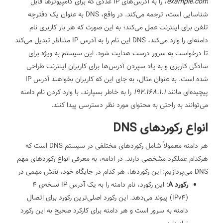
example.com
، را به آدرس‌های IP عددی که برای کامپیوترها قابل
شناسایی است، ترجمه می‌کند. در واقع، DNS به عنوان یک دفترچه
تلفن برای اینترنت عمل می‌کند؛ به این صورت که هر بار کاربری نام
دامنه‌ای را وارد می‌کند، DNS این نام را به آدرس IP متناظر تبدیل می‌کند
تا درخواست به سرور درست هدایت شود.
این سیستم به ویژه برای
سادگی کاربری و به یاد سپردن آدرس‌ها برای کاربران اینترنت طراحی
شده است. به عنوان مثال، به جای این که کاربران بخواهند آدرس IP
پیچیده‌ای مانند
192.168.1.1
را به خاطر بسپارند، با وارد کردن نام دامنه
می‌توانند به راحتی به محتوای مورد نظر دسترسی پیدا کنند.
انواع رکوردهای DNS
هر دامنه معمولاً شامل رکوردهای مختلفی در سیستم DNS است که
هرکدام عملکرد مشخصی دارند. در ادامه، به معرفی انواع رکوردهای مهم
DNS می‌پردازیم:
این رکوردها، هر کدام در جایگاه خود، نقش مهمی در
رکورد A
: این رکورد، نام دامنه را به یک آدرس IP نسخه‌ی 4
(IPv4) پیوند می‌دهد. این رکورد اصلی‌ترین رکورد برای اتصال
دامنه به سرور است و هر دامنه برای کارکرد صحیح به این رکورد