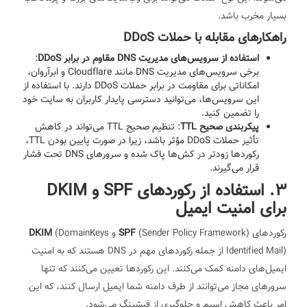
بسیار مخرب باشد.
راهکارهای مقابله با حملات DDoS
استفاده از سرویس‌های مدیریت DNS مقاوم در برابر DDoS
:
برخی سرویس‌های مدیریت DNS مانند Cloudflare و ابرآروان،
امکاناتی برای مقاومت در برابر حملات DDoS دارند. با استفاده از
این سرویس‌ها، می‌توانید دسترسی پایدار کاربران به سایت خود
را تضمین کنید.
پیکربندی صحیح TTL
: تنظیم صحیح TTL می‌تواند در کاهش
تأثیر حملات DDoS مؤثر باشد، زیرا در صورت پایین بودن TTL،
رکوردها زودتر در کش‌ها پاک شده و سرورهای DNS تحت فشار
قرار می‌گیرند.
3. استفاده از رکوردهای SPF و DKIM
برای امنیت ایمیل
رکوردهای
(Sender Policy Framework) و
SPF
(DomainKeys
DKIM
Identified Mail) از جمله رکوردهای مهم در DNS هستند که به امنیت
ایمیل‌های دامنه کمک می‌کنند. این رکوردها تعیین می‌کنند که تنها
سرورهای مجاز می‌توانند از طرف دامنه شما ایمیل ارسال کنند، که این
امر باعث کاهش اسپم و جلوگیری از فیشینگ می‌شود.