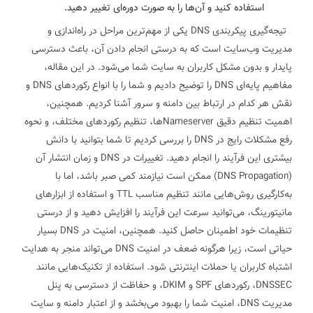
استفاده کنید و آن‌ها را به صورت دوره‌ای تغییر دهید.
تیجه‌گیری
پیکربندی DNS یکی از مهم‌ترین مراحل در راه‌اندازی و
مدیریت وب‌سایت است که به درستی انجام دادن آن، باعث دسترسی
پایدار و بدون مشکل کاربران به سایت شما می‌شود. در این مقاله،
مفاهیم پایه‌ای DNS را توضیح دادیم و شما را با انواع رکوردهای DNS و
نقش هر کدام در ارتباط بین دامنه و سرور آشنا کردیم. همچنین،
اهمیت تنظیم دقیق Nameserverها، تنظیم رکوردهای مختلف، و نحوه
رفع مشکلات رایج در DNS را بررسی کردیم تا شما بتوانید با دانش
بیشتری این فرآیند را انجام دهید.
تغییرات در DNS و زمان انتشار آن
(DNS Propagation) ممکن است نیازمند کمی صبر باشد، اما با
به‌کارگیری روش‌هایی مانند تنظیم مناسب TTL و استفاده از ابزارهای
مانیتورینگ، می‌توانید سرعت این فرآیند را افزایش دهید و از درستی
تنظیمات خود اطمینان حاصل کنید. همچنین، امنیت در DNS بسیار
حیاتی است، زیرا هرگونه ضعف در امنیت DNS می‌تواند منجر به هدایت
اشتباه کاربران یا حملات اینترنتی شود. استفاده از تکنیک‌هایی مانند
DNSSEC، رکوردهای SPF و DKIM، و حفاظت از دسترسی به پنل
مدیریت DNS، امنیت شما را بهبود می‌بخشد و از اعتبار دامنه و سایت