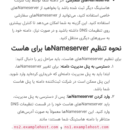
Nameserverهای سفارشی
: اگر دامنه شما توسط یک شرکت
هاستینگ دیگر ثبت شده باشد یا بخواهید از Nameserverهای
خاصی استفاده کنید، می‌توانید از Nameserverهای سفارشی
استفاده کنید. این گزینه به شما امکان می‌دهد تا کنترل بیشتری
روی تنظیمات DNS داشته باشید و در صورت نیاز، دامنه خود را
به سرورهای دیگری منتقل کنید.
نحوه تنظیم Nameserverها برای هاست
برای تنظیم Nameserverهای هاست، باید مراحل زیر را دنبال کنید:
دسترسی به پنل مدیریت دامنه
: برای تغییر Nameserverها،
ابتدا باید به پنل مدیریت دامنه‌ای که خریداری کرده‌اید وارد شوید.
این پنل ممکن است در شرکت ثبت‌کننده دامنه یا پنل هاست
شما باشد.
وارد کردن Nameserverها
: پس از دسترسی به پنل مدیریت،
باید Nameserverهای هاست خود را در قسمت تنظیمات DNS
وارد کنید. این Nameserverها معمولاً به صورت آدرس‌های
متناظر با دامنه هاستینگ شما هستند؛ مانند
و
.
ns2.examplehost.com
ns1.examplehost.com