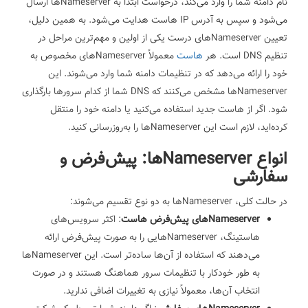
نام دامنه شما را وارد می‌کند، درخواست ابتدا به Nameserverها ارسال
می‌شود و سپس به آدرس IP هاست هدایت می‌شود. به همین دلیل،
تعیین Nameserverهای درست یکی از اولین و مهم‌ترین مراحل در
تنظیم DNS است.
هر
هاست
معمولاً Nameserverهای مخصوص به
خود را ارائه می‌دهد که در تنظیمات دامنه شما وارد می‌شوند. این
Nameserverها مشخص می‌کنند که DNS شما از کدام سرورها بارگذاری
شود. اگر از هاست جدید استفاده می‌کنید یا دامنه خود را منتقل
کرده‌اید، لازم است این Nameserverها را به‌روزرسانی کنید.
انواع Nameserverها: پیش‌فرض و
سفارشی
در حالت کلی، Nameserverها به دو نوع تقسیم می‌شوند:
Nameserverهای پیش‌فرض هاست
: اکثر سرویس‌های
هاستینگ، Nameserverهایی را به صورت پیش‌فرض ارائه
می‌دهند که استفاده از آن‌ها ساده‌تر است. این Nameserverها
به طور خودکار با تنظیمات سرور هماهنگ هستند و در صورت
انتخاب آن‌ها، معمولاً نیازی به تغییرات اضافی ندارید.