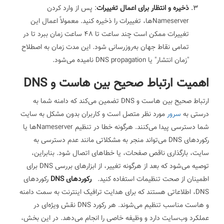
ذخیره و انتظار برای اعمال تغییرات
: پس از وارد کردن
Nameserverها، تغییرات را ذخیره کنید. معمولاً اعمال این
تغییرات ممکن است چند ساعت تا 48 ساعت زمان ببرد تا در
تمامی نقاط جهان به‌روزرسانی شود. این مدت زمان به اصطلاح
"زمان انتشار" یا DNS propagation نامیده می‌شود.
اهمیت ارتباط صحیح بین هاست و DNS
ارتباط صحیح بین هاست و DNS تضمین می‌کند که دامنه شما به
درستی به
سرور
مورد نظر متصل است و کاربران بدون مشکل به سایت
شما دسترسی پیدا می‌کنند. هرگونه خطا در تنظیم Nameserverها یا
رکوردهای DNS می‌تواند منجر به مشکلاتی مانند عدم دسترسی به
سایت، بارگذاری ناقص صفحات، یا خطاهای اتصال شود. بنابراین،
توصیه می‌شود که بعد از هرگونه تغییر، از ابزارهای بررسی DNS برای
اطمینان از صحت تنظیمات استفاده کنید.
رکوردهای DNS
رکوردهای
DNS، اطلاعاتی هستند که برای هدایت ترافیک اینترنت به سمت دامنه
و هاست مناسب تنظیم می‌شوند. هر رکورد DNS نقش ویژه‌ای در
عملکرد وب‌سایت دارد و وظیفه خاصی را انجام می‌دهد. در این بخش،