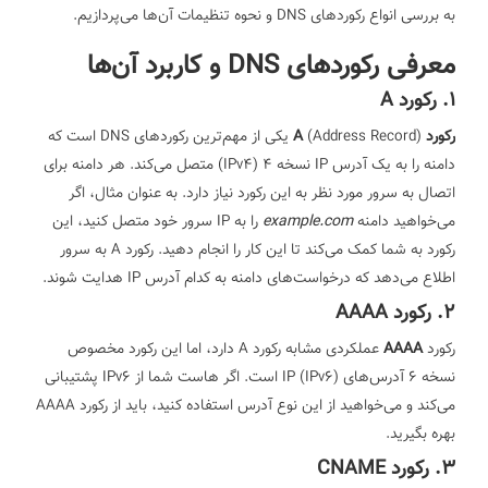
به بررسی انواع رکوردهای DNS و نحوه تنظیمات آن‌ها می‌پردازیم.
معرفی رکوردهای DNS و کاربرد آن‌ها
1. رکورد A
رکورد A
(Address Record) یکی از مهم‌ترین رکوردهای DNS است که
دامنه را به یک آدرس IP نسخه 4 (IPv4) متصل می‌کند. هر دامنه برای
اتصال به سرور مورد نظر به این رکورد نیاز دارد. به عنوان مثال، اگر
می‌خواهید دامنه
example.com
را به IP سرور خود متصل کنید، این
رکورد به شما کمک می‌کند تا این کار را انجام دهید. رکورد A به سرور
اطلاع می‌دهد که درخواست‌های دامنه به کدام آدرس IP هدایت شوند.
2. رکورد AAAA
رکورد
AAAA
عملکردی مشابه رکورد A دارد، اما این رکورد مخصوص
نسخه 6 آدرس‌های IP (IPv6) است. اگر هاست شما از IPv6 پشتیبانی
می‌کند و می‌خواهید از این نوع آدرس استفاده کنید، باید از رکورد AAAA
بهره بگیرید.
3. رکورد CNAME