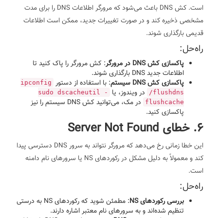
است. کش DNS باعث می‌شود که مرورگر اطلاعات DNS را برای مدت
مشخصی ذخیره کند و در صورت تغییرات جدید، ممکن است اطلاعات
قدیمی بارگذاری شوند.
راه‌حل:
پاکسازی کش DNS در مرورگر
: کش مرورگر را پاک کنید تا
اطلاعات جدید DNS بارگذاری شوند.
پاکسازی کش DNS سیستم
: با استفاده از دستور
ipconfig
در ویندوز، یا
sudo dscacheutil -
/flushdns
در مک، می‌توانید کش DNS سیستم را نیز
flushcache
پاکسازی کنید.
6. خطای Server Not Found
این خطا زمانی رخ می‌دهد که مرورگر نتواند به سرور DNS دسترسی پیدا
کند و معمولاً به دلیل مشکل در رکوردهای NS یا سرورهای نام دامنه
است.
راه‌حل:
بررسی رکوردهای NS
: مطمئن شوید که رکوردهای NS به درستی
تنظیم شده‌اند و به سرورهای نام معتبر اشاره دارند.