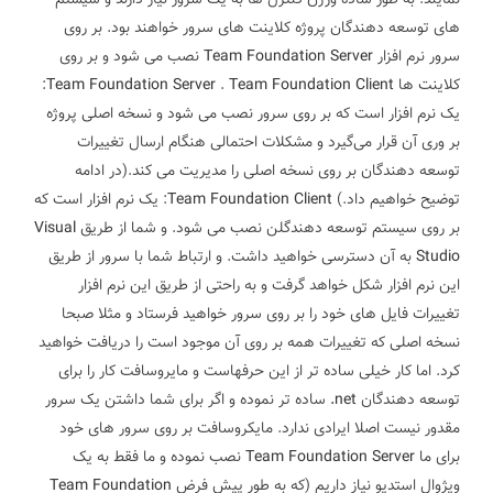
نمایند.
به طور ساده ورژن کنترل ها به یک سرور نیاز دارند و سیستم
های توسعه دهندگان پروژه کلاینت های سرور خواهند بود. بر روی
سرور نرم افزار
Team Foundation Server
نصب می شود و بر روی
کلاینت ها
Team Foundation Client
.
Team Foundation Server
:
یک نرم افزار است که بر روی سرور نصب می شود و نسخه اصلی پروژه
بر وری آن قرار می‌گیرد و مشکلات احتمالی هنگام ارسال تغییرات
توسعه دهندگان بر روی نسخه اصلی را مدیریت می کند.(در ادامه
توضیح خواهیم داد.)
Team Foundation Client
: یک نرم افزار است که
بر روی سیستم توسعه دهندگلن نصب می شود. و شما از طریق
Visual
Studio
به آن دسترسی خواهید داشت. و ارتباط شما با سرور از طریق
این نرم افزار شکل خواهد گرفت و به راحتی از طریق این نرم افزار
تغییرات فایل های خود را بر روی سرور خواهید فرستاد و مثلا صبحا
نسخه اصلی که تغییرات همه بر روی آن موجود است را دریافت خواهید
کرد.
اما کار خیلی ساده تر از این حرفهاست و مایروسافت کار را برای
توسعه دهندگان
.net
ساده تر نموده و اگر برای شما داشتن یک سرور
مقدور نیست اصلا ایرادی ندارد. مایکروسافت بر روی سرور های خود
برای ما
Team Foundation Server
نصب نموده و ما فقط به یک
ویژوال استدیو نیاز داریم (که به طور پیش فرض
Team Foundation