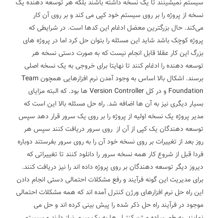
سیستم نمیشینند تا یک نسخه داشته باشند بلکه هر توسعه دهنده یک
نسخه از پروژه را بر روی سیستم خود کپی می کند و بر روی آن کار
می‌کند. حال بزرگترین معضل ادغام این کدها است. در شرایطی که
پروژه کوچک باشد شاید این مسئله را بتوان حل کرد اما در پروژه های
بزرگ این کار عقلا قابل انجام نیست که به صورت دستی نسخه هر
توسعه دهنده را ادغام کنند تا نهایتا برای خروجی به یک نسخه اصلی
برسند.
اشکال بالا اساس به وجود آمدن نرم افزارهایی همچون
Team
Foundation
و در کل
Version Controller
ها بود. که البته مزایای
بسیار دیگری نیز به آن ها اضافه شد.
راه حل مسئله بالا این است که
مدیر پروژه یک نسخه اولیه از پروژه را بر روی یک سرور قرار دهد سپس
توسعه دهندگان یک کپی از آن از روی سرور دریافت کنند سپس هر
روز بعد از تغییرات بر روی نسخه خود آن را به روی سرور بفرستند دوباره
فردا قبل از شروع کار همه نسخه سرور را دانلود کنند تا تغییراتی که
دیروز دیگر توسعه دهندگان بر روی پروژه داده اند را نیز دریافت کنند.
برای مدیریت این گونه فرآیند و رفع مشکلات احتمالی دستی انجام دادن
این راه حل نرم افزارهای ورژن کنترل آمده اند که همه مشکلات احتمالی
موجود در فرآیند راه حل ذکر شده را پیش بینی کرده اند و حل می