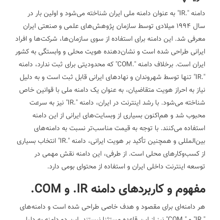
دامنه ".IR" به عنوان دامنه ملی ایران شناخته می‌شود و اولین بار در
سال 1994 میلادی توسط سازمان پژوهش‌های علمی و صنعتی ایران
معرفی شد. این دامنه برای استفاده از سوی سازمان‌ها، شرکت‌ها و افراد
ایرانی طراحی شده است و نشان‌دهنده هویت محلی و وابستگی به کشور
ایران است. برخلاف دامنه ".COM" که محدودیتی برای ثبت ندارد، دامنه
".IR" تنها توسط شهروندان و نهادهای ایرانی قابل ثبت است و به دلیل
نیاز به احراز هویت متقاضیان، به عنوان یک دامنه ملی با قوانین خاص
شناخته می‌شود.
با رشد اینترنت در ایران، دامنه ".IR" نیز به سرعت
محبوب شد و هم‌اکنون بسیاری از وبسایت‌های ایرانی از این دامنه
استفاده می‌کنند. با توجه به قیمت مناسب‌تر نسبت به دامنه‌های
بین‌المللی و همچنین تأکید بر هویت ایرانی، دامنه ".IR" انتخاب بسیاری
از کسب‌وکارهای محلی است. از طرفی، این دامنه نقش مهمی در
توسعه اینترنت داخلی ایران و استفاده از محتوای بومی دارد.
مفهوم و کاربردهای دامنه IR. و COM.
هر دامنه‌ای برای مقصود و هدف خاصی طراحی شده است و دامنه‌های
".IR" و ".COM" نیز از این قاعده مستثنا نیستند. این دو دامنه به دلیل