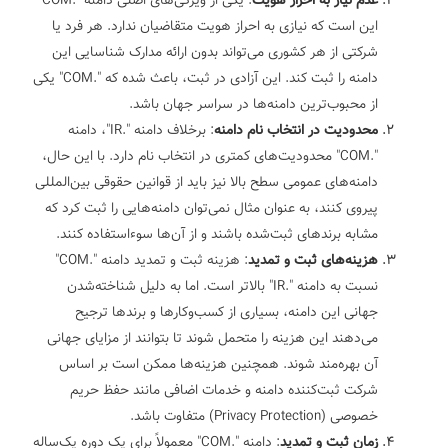
عدم نیاز به احراز هویت
: یکی از ویژگی‌های اصلی دامنه ".COM"
این است که نیازی به احراز هویت متقاضیان ندارد. هر فرد یا
شرکتی از هر کشوری می‌تواند بدون ارائه مدارک شناسایی این
دامنه را ثبت کند. این آزادی در ثبت، باعث شده که ".COM" یکی
از محبوب‌ترین دامنه‌ها در سراسر جهان باشد.
محدودیت در انتخاب نام دامنه
: برخلاف دامنه ".IR"، دامنه
".COM" محدودیت‌های کمتری در انتخاب نام دارد. با این حال،
دامنه‌های عمومی سطح بالا نیز باید از قوانین حقوقی بین‌المللی
پیروی کنند، به عنوان مثال نمی‌توان دامنه‌هایی را ثبت کرد که
مشابه برندهای ثبت‌شده باشند و از آن‌ها سوءاستفاده کنند.
هزینه‌های ثبت و تمدید
: هزینه ثبت و تمدید دامنه ".COM"
نسبت به دامنه ".IR" بالاتر است. اما به دلیل شناخته‌شدن
جهانی این دامنه، بسیاری از کسب‌وکارها و برندها ترجیح
می‌دهند این هزینه را متحمل شوند تا بتوانند از مزایای جهانی
آن بهره‌مند شوند. همچنین هزینه‌ها ممکن است بر اساس
شرکت ثبت‌کننده دامنه و خدمات اضافی مانند حفظ حریم
خصوصی (Privacy Protection) متفاوت باشد.
زمان ثبت و تمدید
: دامنه ".COM" معمولاً برای یک دوره یک‌ساله