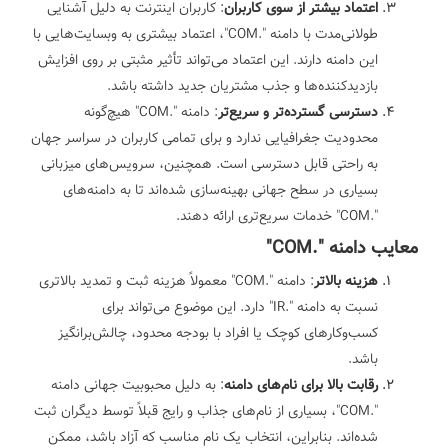
اعتماد بیشتر از سوی کاربران
: کاربران اینترنت به دلیل آشنایی
طولانی‌مدت با دامنه ".COM"، اعتماد بیشتری به وبسایت‌هایی با
این دامنه دارند. این اعتماد می‌تواند تأثیر مثبتی بر روی افزایش
بازدیدکننده‌ها و جذب مشتریان جدید داشته باشد.
دسترسی گسترده‌تر و سریع‌تر
: دامنه ".COM" هیچ‌گونه
محدودیت جغرافیایی ندارد و برای تمامی کاربران در سراسر جهان
به راحتی قابل دسترسی است. همچنین، سرویس‌های میزبانی
بسیاری در سطح جهانی بهینه‌سازی شده‌اند تا به دامنه‌های
".COM" خدمات سریع‌تری ارائه دهند.
معایب دامنه ".COM"
هزینه بالاتر
: دامنه ".COM" معمولاً هزینه ثبت و تمدید بالاتری
نسبت به دامنه ".IR" دارد. این موضوع می‌تواند برای
کسب‌وکارهای کوچک یا افراد با بودجه محدود، چالش‌برانگیز
باشد.
رقابت بالا برای نام‌های دامنه
: به دلیل محبوبیت جهانی دامنه
".COM"، بسیاری از نام‌های جذاب و رایج قبلاً توسط دیگران ثبت
شده‌اند. بنابراین، انتخاب یک نام مناسب که آزاد باشد، ممکن