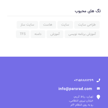
تگ های محبوب
طراحی سایت
سایت
هاست
سایت ساز
آموزش برنامه نویسی
آموزش
دامنه
TFS
02156887269
تهران، رباط کریم،
خیابان نیروی انتظامی،
رو به روی انتظام 6ام