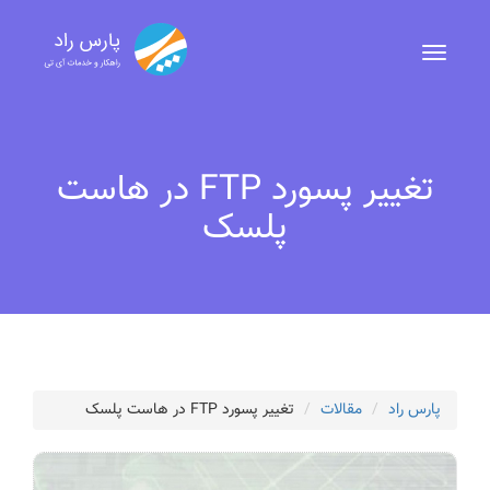
تغییر پسورد FTP در هاست
پلسک
پارس راد
مقالات
تغییر پسورد FTP در هاست پلسک