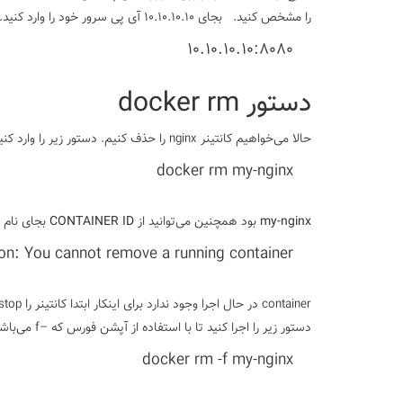
را مشخص کنید.
بجای 10.10.10.10 آی پی سرور خود را وارد کنید. حالا صفحه پیش فرض خوش آمدگویی nginx برای شما به نمایش در می‌آید.
10.10.10.10:8080
دستور docker rm
حالا می‌خواهیم کانتینر nginx را حذف کنیم. دستور زیر را وارد کنید:
docker rm my-nginx
my-nginx
بود همچنین می‌توانید از
CONTAINER ID
بجای نام ا
n: You cannot remove a running container…
container در حال اجرا وجود ندارد برای اینکار ابتدا کانتینر را stop و سپس آن‌را حذف کنید و یا از آپشن فورس یا اجبار استفاده کنید.
دستور زیر را اجرا کنید تا با استفاده از آپشن فورس که –f می‌باشد کانتینر حذف شود:
docker rm -f my-nginx