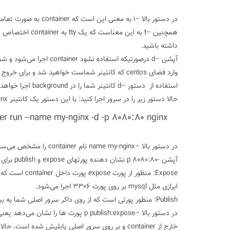
در دستور بالا –i به معنی این است که container به صورت تعاملی ایجاد شود یعنی امکان ارتباط با آن را داشته باشید.
داشته باشید.
استفاده از دستور –d کانتینر شما را در background اجرا خواهد کرد و شما به داخل container نخواهید رفت.
حالا دستور زیر را در سرور اجرا کنید:
با این دستور یک کانتینر nginx می‌سازیم. Nginx یک وبسرور سایت است که می تواند وبسایت شما را اجرا کند.
er run --name my-nginx -d -p 8080:80 nginx
در دستور بالا –name my-nginx نام container را مشخص می‌‎سازد پس نام کانتینر ایجاد شده my-nginx خواهد بود.
آپشن -p 8080:80 نشان دهنده پورتهای expose و publish برای container است.
ابرازی مثل mysql بر روی پورت 3306 اجرا می‌شود.
Publish: منظور پورتی است که از روی داکر سرور اصلی شما به بیرون منتشر می‌شود.