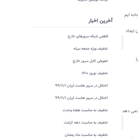
do است که در ادامه توضیح داده ایم
آخرین اخبار
ع به دانلود آن می‌کند، سپس یک container از روی آن ایجاد
قطعی شبکه سرورهای خارج
تخفیف ویژه جمعه سیاه
ی Ubuntu نام image خود را
تعویض کابل سرور خارج
تخفیف نوروز 1400
اختلال در سرور هاست ایران 99/11/1
اختلال در سرور هاست ایران 99/11/1
تخفیف به مناسبت هفته وحدت
نمایش نمی دهد
تخفیف به مناسبت دهه کرامت
تخفیف به مناسبت ماه رمضان