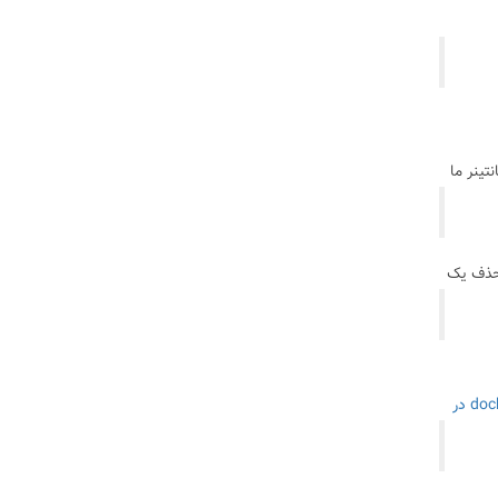
تینر ما
 حذف یک
آموزش نصب docker در