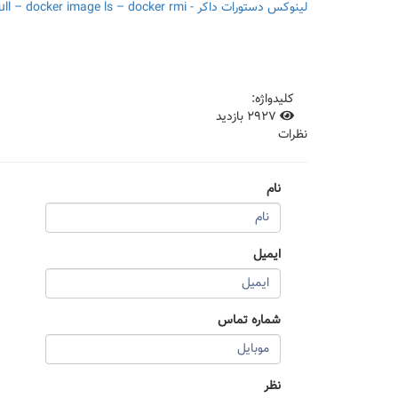
لینوکس
دستورات داکر - docker pull – docker image ls – docker rmi
کلیدواژه:
2927 بازدید
نظرات
نام
ایمیل
شماره تماس
نظر