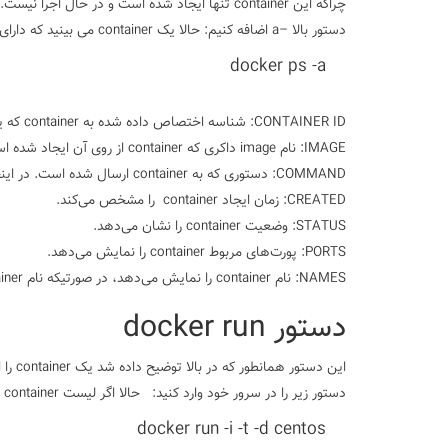
دستور بالا –a اضافه کنیم:
حالا یک container می بینید که دارای وضعیت Created است.
docker ps -a
CONTAINER ID: شناسه اختصاص داده شده به container که یکتاست.
IMAGE: نام image داکری که container از روی آن ایجاد شده است.
COMMAND: دستوری که به container ارسال شده است. در اینجا bash می باشد.(بعدا بیشتر توضیح خواهیم داد)
CREATED: زمان ایجاد container را مشخص می‌کند.
STATUS: وضعیت container را نشان می‌دهد.
PORTS: پورت‌های مربوط container را نمایش می‌دهد.
NAMES: نام container را نمایش می‌دهد، در صورتیکه نام container را دستی ست نکنیم docker به صورت اتوماتیک یک نام به آن اختصاص می‌دهد.
دستور docker run
این دستور همانطور که در بالا توضیح داده شد یک container را ایجاد و اجرا می‌کند.
دستور زیر را در سرور خود وارد کنید:
حالا اگر لیست container ها را با استفاده از دستور docker ps چک کنید یک container فعال مشاهده خواهید کرد.
docker run -i -t -d centos