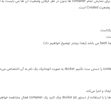
چراکه این container تنها ایجاد شده است و در حال اجرا نیست. برای نمایش تمام container ها بدون در نظر گرفتن وضعیت آن ها می با