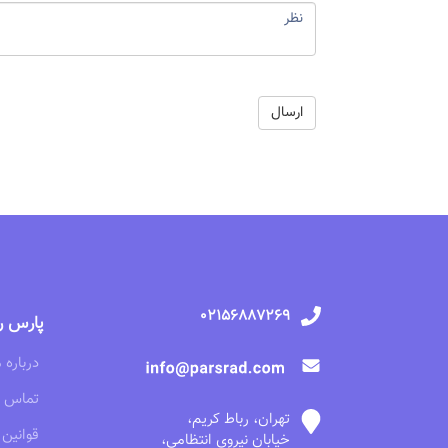
02156887269
پارس ر
درباره م
تماس با
تهران، رباط کریم،
قوانین 
خیابان نیروی انتظامی،