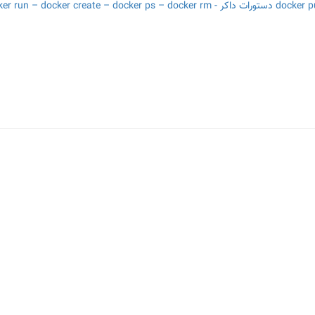
دستورات داکر - docker run – docker create – docker ps – docker rm